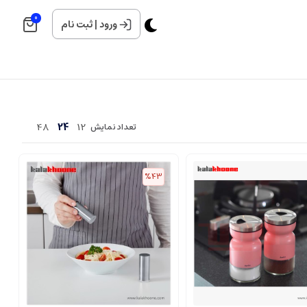
0
ورود
|
ثبت نام
48
24
12
تعداد نمایش
%43