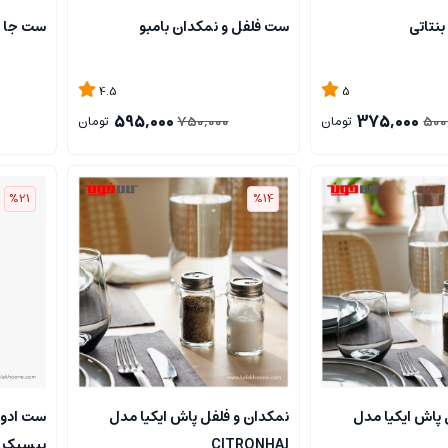
ست فلفل و نمکدان بامبو
ست جا اد
4.5
5
595,000
375,000
750,000
500
تومان
تومان
%21
%14
 پاش ایکیا مدل
نمکدان و فلفل پاش ایکیا مدل
ست ادوی
CITRONHAJ
بیسیک