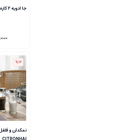
جا ادویه 2 کاره بنتاتی
,000
%16
نمکدان و فلفل
CITRONHAJ