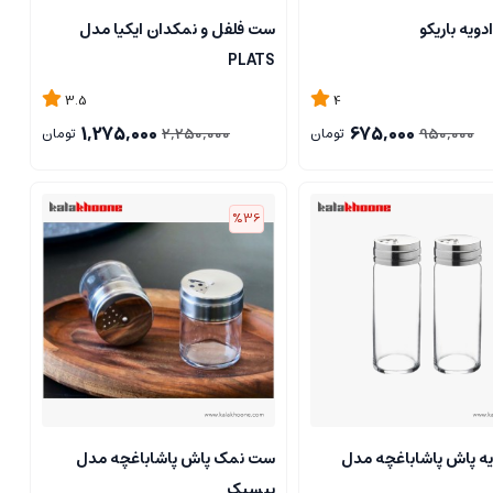
ویه باریکو
ست فلفل و نمکدان ایکیا مدل
PLATS
3.5
4
1,275,000
675,000
2,250,000
950,000
تومان
تومان
%36
ه پاش پاشاباغچه مدل
ست نمک پاش پاشاباغچه مدل
بیسیک