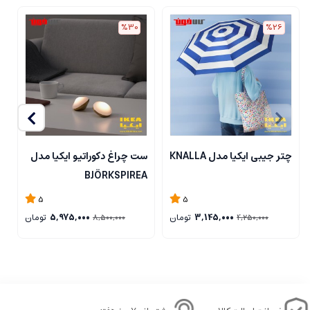
%30
%26
چتر جیبی ایکیا مدل KNALLA
ست چراغ دکوراتیو ایکیا مدل
ج
L
BJÖRKSPIREA
5
5
3,145,000
تومان
5,975,000
تومان
8,500,000
4,250,000