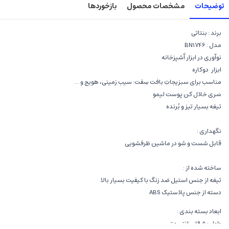
توضیحات
مشخصات محصول
بازخوردها
برند : بنتاتی
مدل : BN1746
نوآوری در ابزار آَشپزخانه
ابزار دوکاره
مناسب برای سبزیجاتِ بافت سِفت: سیب زمینی، هویج و ...
سَری خلال کن پوست لیمو
تیغه بسیار تیز و بُرنده
نگهداری :
قابل شست و شو در ماشین ظرفشویی
ساخته شده از :
تیغه از جنس استیل ضد زنگ با کیفیت بسیار بالا
دسته از جنس پلاستیک ABS
ابعاد بسته بندی :
طول : 19.5 سانتی متر