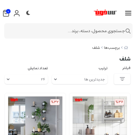
0
جستجوی محصول، دسته، برند...
برچسب‌ها
شلف
شلف
فیلتر
ترتیب
تعداد نمایش
%32
%36