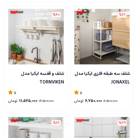
%20
%21
شلف سه طبقه فلزی ایکیا مدل
شلف و قفسه ایکیا مدل
TORNVIKEN
JONAXEL
5
5
6,750,000
تومان
11,575,000
تومان
14,500,000
8,500,000
%21
%29