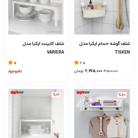
شلف گوشه حمام ایکیا مدل
شلف کابینت ایکیا مدل
VARIERA
TISKEN
5
2.5
2,475,000
تومان
ناموجود
3,500,000
%16
%50