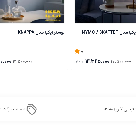
 NYMO / SKAFTET
لوستر ایکیا مدل KNAPPA
5
0,000
14,345,000
12,500,000
17,500,000
تومان
بانی ۷ روز هفته
ضمانت بازگشت