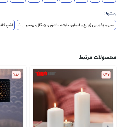
بخشها :
سرو و پذیرایی (پارچ و لیوان، ظرف، قاشق و چنگال، رومیزی ..)
آشپزخانه 
محصولات مرتبط
%18
%34