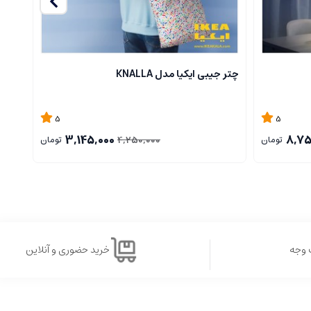
چتر جیبی ایکیا مدل KNALLA
ست چرا
5
5
3,145,000
8,75
4,250,000
تومان
تومان
 وجه
خرید حضوری و آنلاین