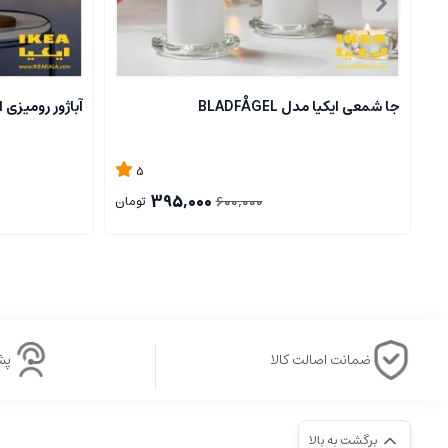
جا شمعی ایکیا مدل BLADFÅGEL
آباژور رومیزی ایکیا مدل
5
395,000
600,000
تومان
ضمانت اصالت کالا
پشتی
برگشت به بالا