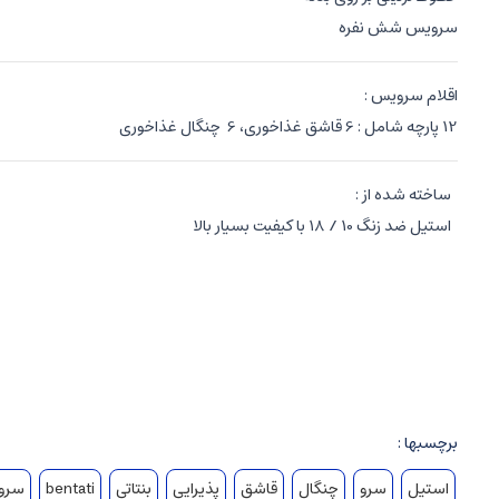
سرویس شش نفره
اقلام سرویس :
12 پارچه شامل : 6 قاشق غذاخوری، 6 چنگال غذاخوری
ساخته شده از :
استیل ضد زنگ 10 / 18 با کیفیت بسیار بالا
نحوه نگهداری :
قابل شستشو با ماشین ظرفشویی با پیروی از دفترچه راهنما
برای نگهداری بهتر کالا و حفظ شفافیت استیل، پس از شستشو، خشک شود
برچسبها :
استیل
سرو
چنگال
قاشق
پذیرایی
بنتاتی
bentati
سروی