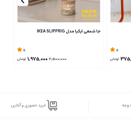
جا شمعی ایکیا مدل IKEA SLIPPRIG
ست چرا
5
5
1,975,000
375,
2,500,000
تومان
تومان
 وجه
خرید حضوری و آنلاین