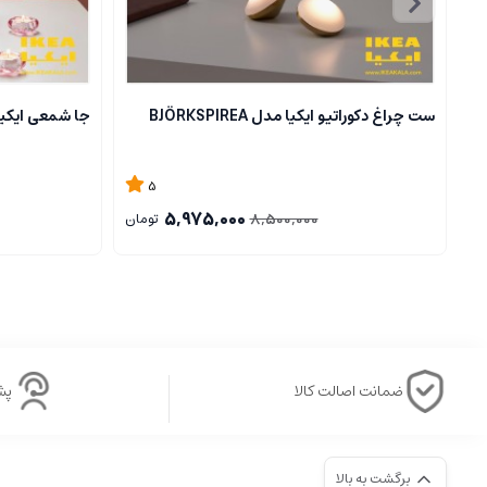
ست چراغ دکوراتیو ایکیا مدل BJÖRKSPIREA
جا شمعی ایکیا مدل L
5
5,975,000
8,500,000
تومان
ضمانت اصالت کالا
پشتی
برگشت به بالا