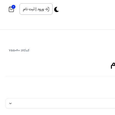
0
ورود
|
ثبت نام
کدکالا:
م