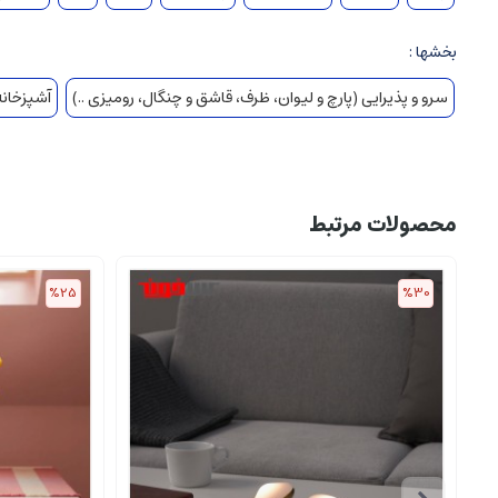
بخشها :
سرو و پذیرایی (پارچ و لیوان، ظرف، قاشق و چنگال، رومیزی ..)
آشپزخانه 
محصولات مرتبط
%25
%30