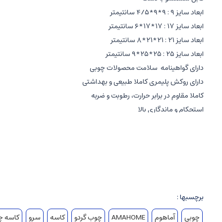
ابعاد سایز ۹ : ۹*۹*۴/۵ سانتیمتر
ابعاد سایز ۱۷ : ۱۷*۱۷*۶ سانتیمتر
ابعاد سایز ۲۱ : ۲۱*۲۱*۸ سانتیمتر
ابعاد سایز ۲۵ : ۲۵*۲۵*۹ سانتیمتر
دارای گواهینامه سلامت محصولات چوبی
دارای روکش پلیمری کاملا طبیعی و بهداشتی
کاملا مقاوم در برابر حرارت، رطوبت و ضربه
استحکام و ماندگاری بالا
راهنمای استفاده از محصولات چوبی :
غیر قابل استفاده در فر و مایکروویو
غیر قابل شستشو در ماشین ظرفشویی ( شستشو فقط به صورت دستی )
داخل آب به صورت طولانی مدت قرار نگیرد
بعد از شستشو به صورت کامل خشک شود
برچسبها :
چوبی
آماهوم
AMAHOME
چوب گردو
کاسه
سرو
کاسه چ