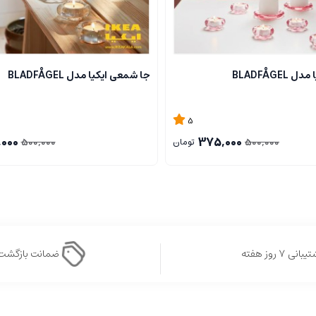
BLADFÅGE
جا شمعی ایکیا مدل BLADFÅGEL
5
000
375,000
500,000
500,000
تومان
بانی ۷ روز هفته
ضمانت بازگشت