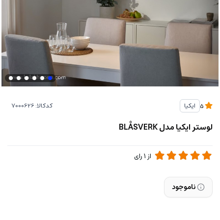
کدکالا:
ایکیا
5
لوستر ایکیا مدل BLÅSVERK
از
1
رای
ناموجود