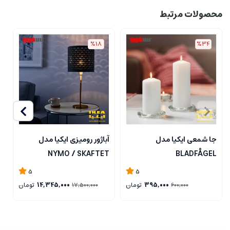
محصولات مرتبط
%18
%34
جا شمعی ایکیا مدل
آباژور رومیزی ایکیا مدل
ل
NYMO / SKAFTET
BLADFÅGEL
5
5
395,000
تومان
14,345,000
تومان
17,500,000
600,000