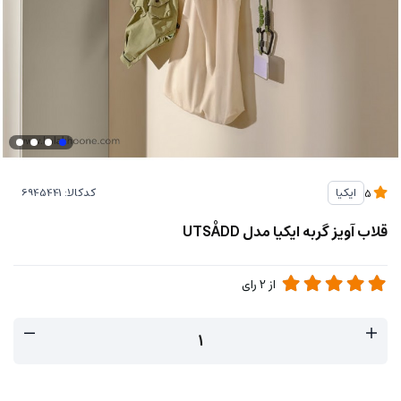
کدکالا:
ایکیا
5
قلاب آویز گربه ایکیا مدل UTSÅDD
از
2
رای