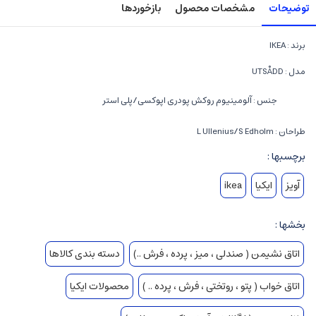
توضیحات
مشخصات محصول
بازخوردها
برند : IKEA
مدل : UTSÅDD
جنس : آلومینیوم روکش پودری اپوکسی/پلی استر
طراحان : L Ullenius/S Edholm
برچسبها :
آویز
ایکیا
ikea
بخشها :
اتاق نشیمن ( صندلی ، میز ، پرده ، فرش ..)
دسته بندی کالاها
اتاق خواب ( پتو ، روتختی ، فرش ، پرده .. )
محصولات ایکیا