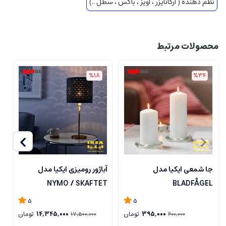
نظم دهنده ( ارگانایزر ، آویز ، باکس ، سطل ..)
محصولات مرتبط
%18
%34
جا شمعی ایکیا مدل
آباژور رومیزی ایکیا مدل
ل
NYMO / SKAFTET
BLADFÅGEL
5
5
395,000
تومان
14,345,000
تومان
17,500,000
600,000