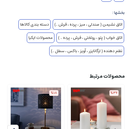
بخشها :
اتاق نشیمن ( صندلی ، میز ، پرده ، فرش ..)
دسته بندی کالاها
اتاق خواب ( پتو ، روتختی ، فرش ، پرده .. )
محصولات ایکیا
نظم دهنده ( ارگانایزر ، آویز ، باکس ، سطل ..)
محصولات مرتبط
%18
%34