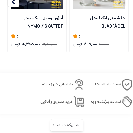
جا شمعی ایکیا مدل
آباژور رومیزی ایکیا مدل
ل
NYMO / SKAFTET
BLADFÅGEL
5
5
395,000
تومان
14,345,000
تومان
17,500,000
600,000
ضمانت اصالت کالا
پشتیبانی ۷ روز هفته
ضمانت بازگشت وجه
خرید حضوری و آنلاین
برگشت به بالا