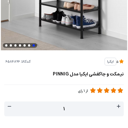
کدکالا:
ایکیا
5
نیمکت و جاکفشی ایکیا مدل PINNIG
از
1
رای