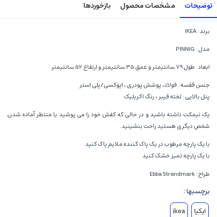
توضیحات
مشخصات محصول
بازخوردها
برند : IKEA
مدل : PINNIG
ابعاد : طول 79 سانتیمتر و عمق 35 سانتیمتر و ارتفاع 52 سانتیمتر
جنس قفسه : فولاد، پوشش پودری ، اپوکسی/پلی استر
پنل بالایی : تخته فیبر ، رنگ اکریلیک
یک نیمکت داشته باشید و در حالی که کفش خود را می پوشید یا منتظر آماده شدن
شخص دیگری هستید راحت بنشینید.
با یک پارچه مرطوب در یک پاک کننده ملایم پاک کنید.
با یک پارچه تمیز خشک کنید
طراح : Ebba Strandmark
برچسبها :
ایکیا
ikea