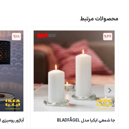
محصولات مرتبط
%18
%34
جا شمعی ایکیا مدل BLADFÅGEL
آباژور رومیزی ایکیا مدل