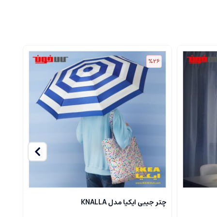
30
%26
چتر جیبی ایکیا مدل KNALLA
ست چرا