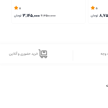
5
5
3,145,000
8,75
4,250,000
تومان
تومان
 وجه
خرید حضوری و آنلاین
ت