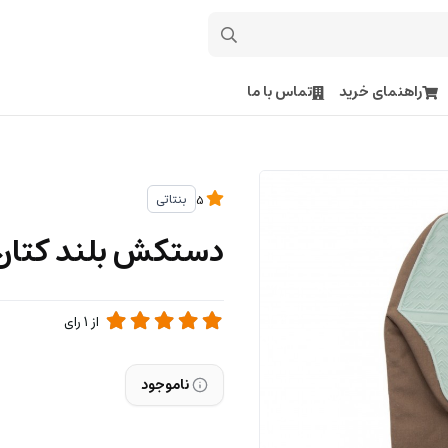
راهنمای خرید
تماس با ما
بنتاتی
5
دستکش بلند کتان 
از
1
رای
ناموجود