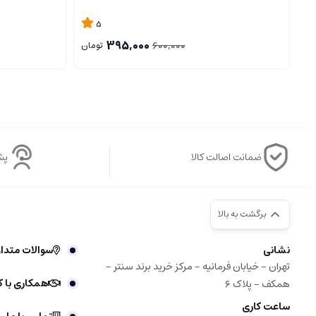
5
395,000
600,000
تومان
ضمانت اصالت کالا
پشتی
برگشت به بالا
نشانی
سوالات متدا
تهران - خیابان فرمانیه - مرکز خرید برند سنتر -
همکاری با ک
همکف - پلاک ۶
ساعت کاری