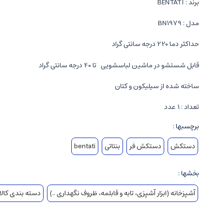
برند : BENTATI
مدل : BN1979
حداکثر دما 220 درجه سانتی گراد
قابل شستشو در ماشین لباسشویی تا 40 درجه سانتی گراد
ساخته شده از سیلیکون و کتان
تعداد : 1 عدد
برچسبها :
دستکش
دستکش فر
بنتاتی
bentati
بخشها :
آشپزخانه (ابزار آشپزی، تابه و قابلمه، ظروف نگهداری ..)
دسته بندی کالا