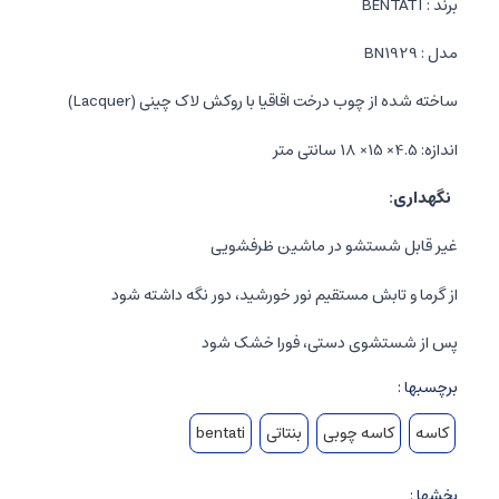
برند : BENTATI
مدل : BN1929
ساخته شده از چوب درخت اقاقیا با روکش لاک چینی (Lacquer)
اندازه: 4.5× 15× 18 سانتی متر
نگهداری:
غیر قابل شستشو در ماشین ظرفشویی
از گرما و تابش مستقیم نور خورشید، دور نگه داشته شود
پس از شستشوی دستی، فورا خشک شود
برچسبها :
کاسه
کاسه چوبی
بنتاتی
bentati
بخشها :