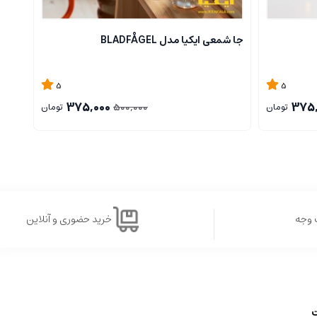
جا شمعی ایکیا مدل BLADFÅGEL
جا شمعی
5
5
375,000
375,
500,000
تومان
تومان
 وجه
خرید حضوری و آنلاین
ت