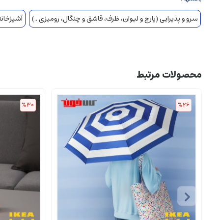
سرو و پذیرایی (پارچ و لیوان، ظرف، قاشق و چنگال، رومیزی ..)
آشپزخانه 
محصولات مرتبط
%30
%26