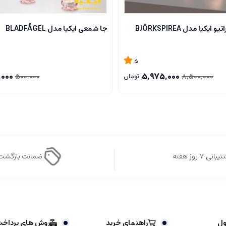
کیا مدل BJÖRKSPIREA
جا شمعی ایکیا مدل BLADFÅGEL
5
000
5,975,000
500,000
8,500,000
تومان
بانی ۷ روز هفته
ضمانت بازگشت
ول
راهنمای خرید
روش های پرداخ