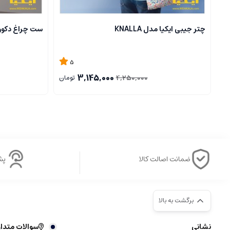
چتر جیبی ایکیا مدل KNALLA
ست چراغ دکوراتیو ای
5
3,145,000
4,250,000
تومان
ضمانت اصالت کالا
پشتی
برگشت به بالا
نشانی
سوالات متدا