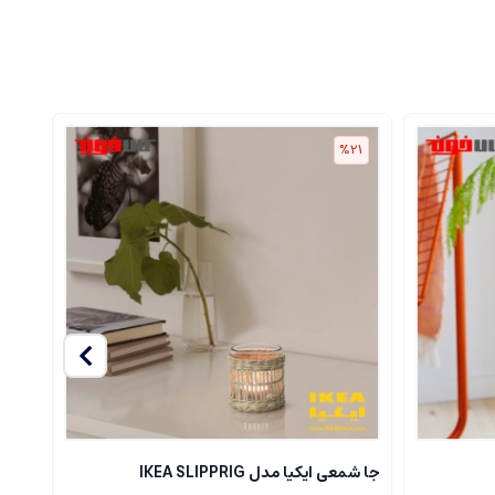
31
%21
جا شمعی ایکیا مدل IKEA SLIPPRIG
ست چرا