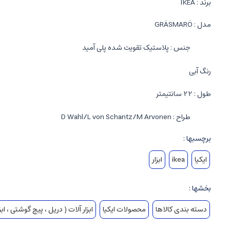
برند : IKEA
مدل : GRÄSMARÖ
جنس : پلاستیک تقویت شده پلی آمید
رنگ آبی
طول : 22 سانتیمتر
طراح : D Wahl/L von Schantz/M Arvonen
برچسبها :
ایکیا
ikea
ابزار
بخشها :
دسته بندی کالاها
محصولات ایکیا
ابزار آلات ( دریل ، پیچ گوشتی ، ابزار