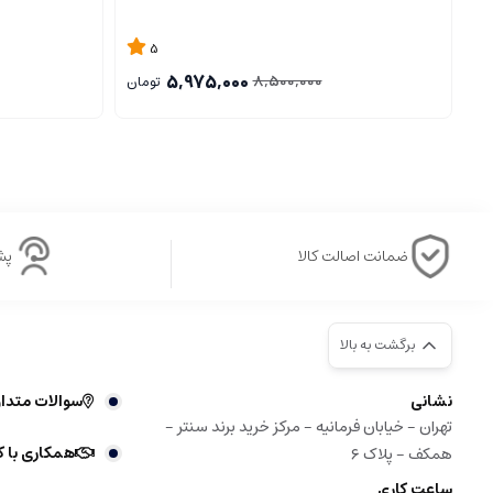
5
5,975,000
8,500,000
تومان
ضمانت اصالت کالا
پشتی
برگشت به بالا
نشانی
سوالات متدا
تهران - خیابان فرمانیه - مرکز خرید برند سنتر -
همکاری با ک
همکف - پلاک ۶
ساعت کاری