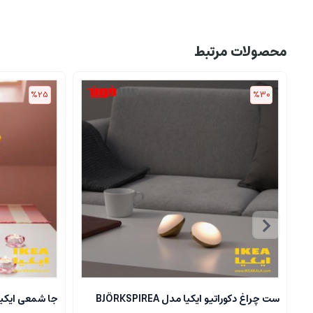
محصولات مرتبط
%25
%30
ست چراغ دکوراتیو ایکیا مدل BJÖRKSPIREA
جا شمعی ایکیا مدل L