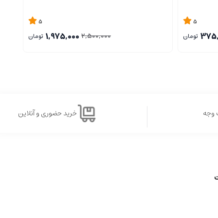
5
5
1,975,000
375,
2,500,000
تومان
تومان
 وجه
خرید حضوری و آنلاین
ت