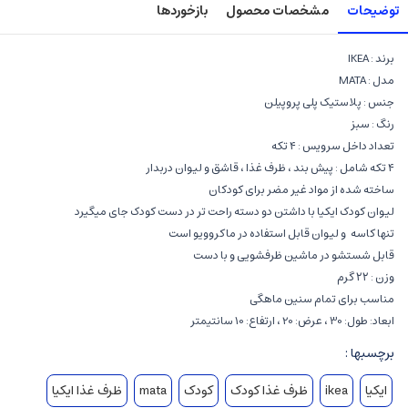
توضیحات
مشخصات محصول
بازخوردها
برند : IKEA
مدل : MATA
جنس : پلاستیک پلی پروپیلن
رنگ : سبز
تعداد داخل سرویس : ۴ تکه
۴ تکه شامل : پیش بند ، ظرف غذا ، قاشق و لیوان دربدار
ساخته شده از مواد غیر مضر برای کودکان
لیوان کودک ایکیا با داشتن دو دسته راحت تر در دست کودک جای میگیرد
تنها کاسه و لیوان قابل استفاده در ماکروویو است
قابل شستشو در ماشین ظرفشویی و با دست
وزن : ۲۲ گرم
مناسب برای تمام سنین ماهگی
ابعاد: طول: 30 ، عرض: 20 ، ارتفاع: 10 سانتیمتر
برچسبها :
ایکیا
ikea
ظرف غذا کودک
کودک
mata
ظرف غذا ایکیا