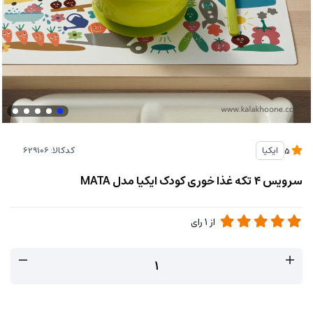
کدکالا:
ایکیا
5
سرویس ۴ تکه غذا خوری کودک ایکیا مدل MATA
از
1
رای