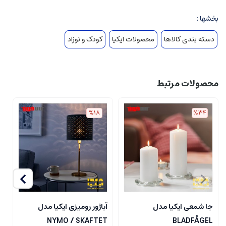
بخشها :
دسته بندی کالاها
محصولات ایکیا
کودک و نوزاد
محصولات مرتبط
%18
%34
جا شمعی ایکیا مدل
آباژور رومیزی ایکیا مدل
ل
NYMO / SKAFTET
BLADFÅGEL