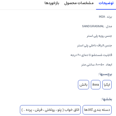
توضیحات
مشخصات محصول
بازخوردها
برند : IKEA
مدل : SANDGRASMAL
جنس رویه پلی استر
جنس الیاف داخلی پلی استر
قابلیت شستشو تا دمای 60 درجه
ابعاد : 50×80 سانتی متر
برچسبها :
ایکیا
ikea
بالش
بخشها :
دسته بندی کالاها
اتاق خواب ( پتو ، روتختی ، فرش ، پرده .. )