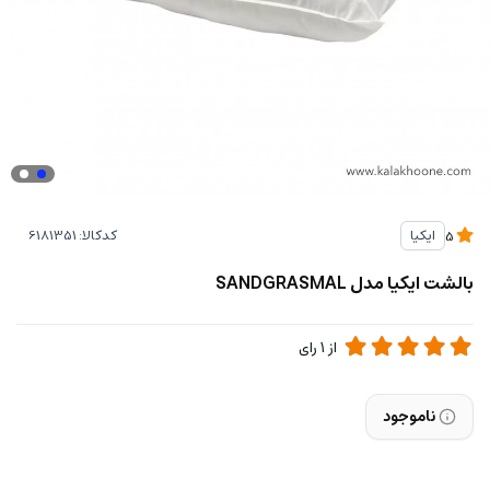
کدکالا:
ایکیا
5
بالشت ایکیا مدل SANDGRASMAL
از
1
رای
ناموجود