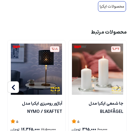
محصولات ایکیا
محصولات مرتبط
%18
%34
جا شمعی ایکیا مدل
آباژور رومیزی ایکیا مدل
ل
NYMO / SKAFTET
BLADFÅGEL
5
5
395,000
تومان
14,345,000
تومان
17,500,000
600,000