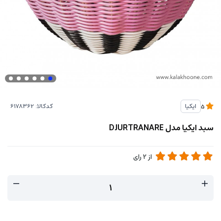
کدکالا:
ایکیا
5
سبد ایکیا مدل DJURTRANARE
از
2
رای