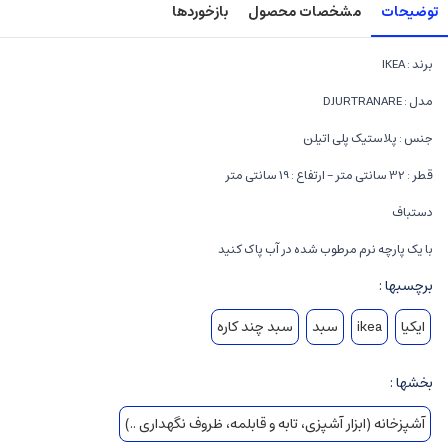
توضیحات
مشخصات محصول
بازخوردها
برند : IKEA
مدل : DJURTRANARE
جنس : پلاستیک پلی اتیلن
قطر : 32 سانتی متر - ارتفاع : 19 سانتی متر
دستباف
با یک پارچه نرم مرطوب شده در آب پاک کنید
برچسبها :
ایکیا
ikea
سبد
سبد چند کاره
بخشها :
آشپزخانه (ابزار آشپزی، تابه و قابلمه، ظروف نگهداری ..)