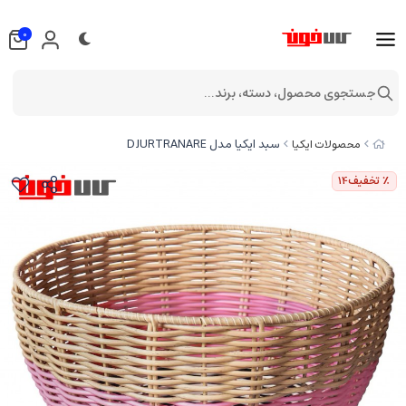
0
جستجوی محصول، دسته، برند...
سبد ایکیا مدل DJURTRANARE
محصولات ایکیا
٪ تخفیف
14