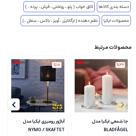
دسته بندی کالاها
اتاق خواب ( پتو ، روتختی ، فرش ، پرده .. )
محصولات ایکیا
نظم دهنده ( ارگانایزر ، آویز ، باکس ، سطل ..)
محصولات مرتبط
%18
%34
جا شمعی ایکیا مدل
آباژور رومیزی ایکیا مدل
ل
NYMO / SKAFTET
BLADFÅGEL