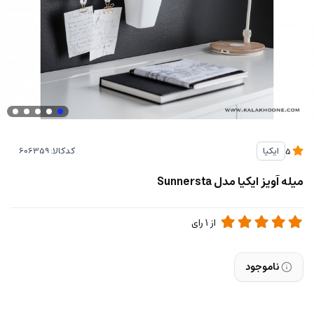
کدکالا:
ایکیا
5
میله آویز ایکیا مدل Sunnersta
از
1
رای
ناموجود