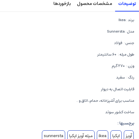
توضیحات
مشخصات محصول
بازخوردها
برند : Ikea
مدل : Sunnersta
جنس : فولاد
طول میله : ۶۰ سانتیمتر
وزن : ۲۷۰ گرم
رنگ : سفید
قابلیت اتصال به دیوار
مناسب برای آشپزخانه، حمام، اتاق و ..
ساخت کشور سوئد
برچسبها :
آویز
ایکیا
ikea
میله آویز ایکیا
sunnersta