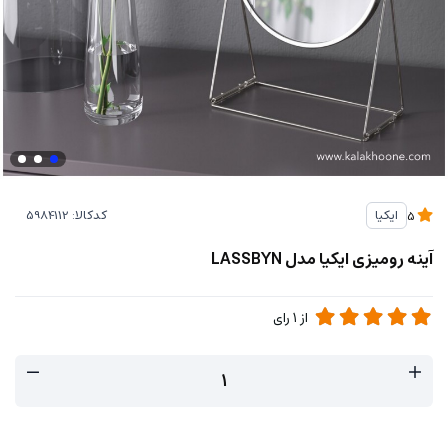
کدکالا:
ایکیا
5
آینه رومیزی ایکیا مدل LASSBYN
از
1
رای