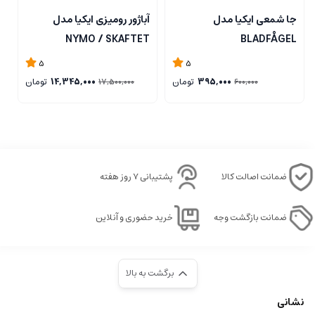
جا شمعی ایکیا مدل
آباژور رومیزی ایکیا مدل
ل
NYMO / SKAFTET
BLADFÅGEL
5
5
395,000
تومان
14,345,000
تومان
17,500,000
600,000
ضمانت اصالت کالا
پشتیبانی ۷ روز هفته
ضمانت بازگشت وجه
خرید حضوری و آنلاین
برگشت به بالا
نشانی