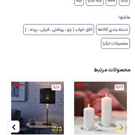
ایکیا
ikea
آینه ایکیا
آینه
بخشها :
دسته بندی کالاها
اتاق خواب ( پتو ، روتختی ، فرش ، پرده .. )
محصولات ایکیا
محصولات مرتبط
%18
%34