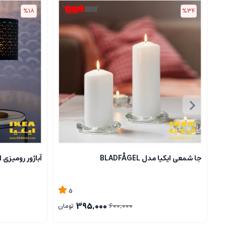
%18
%34
جا شمعی ایکیا مدل BLADFÅGEL
آباژور رومیزی ایکیا مدل
5
395,000
600,000
تومان