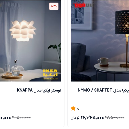
%30
 NYMO / SKAFTET
لوستر ایکیا مدل KNAPPA
5
0,000
14,345,000
12,500,000
17,500,000
تومان