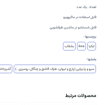
تعداد : یک عدد
قابل استفاده در ماکروویو
قابل شستشو در ماشین ظرفشویی
برچسبها :
ایکیا
ikea
بشقاب
بخشها :
سرو و پذیرایی (پارچ و لیوان، ظرف، قاشق و چنگال، رومیزی ..)
آشپزخانه 
محصولات مرتبط