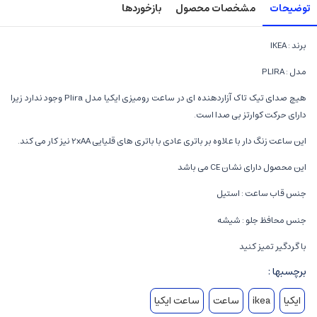
توضیحات
مشخصات محصول
بازخوردها
برند : IKEA
مدل : PLIRA
هیچ صدای تیک تاک آزاردهنده ای در ساعت رومیزی ایکیا مدل Plira وجود ندارد زیرا
دارای حرکت کوارتز بی صدا است.
این ساعت زنگ دار با علاوه بر باتری عادی با باتری های قلیایی 2xAA نیز کار می کند.
این محصول دارای نشان CE می باشد
جنس قاب ساعت : استیل
جنس محافظ جلو : شیشه
با گردگیر تمیز کنید
برچسبها :
ایکیا
ikea
ساعت
ساعت ایکیا