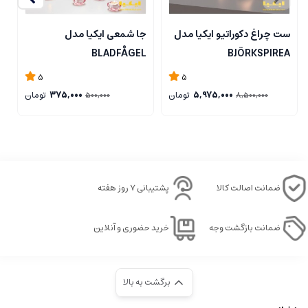
ست چراغ دکوراتیو ایکیا مدل
جا شمعی ایکیا مدل
ج
L
BLADFÅGEL
BJÖRKSPIREA
5
5
5,975,000
تومان
375,000
تومان
500,000
8,500,000
ضمانت اصالت کالا
پشتیبانی ۷ روز هفته
ضمانت بازگشت وجه
خرید حضوری و آنلاین
برگشت به بالا