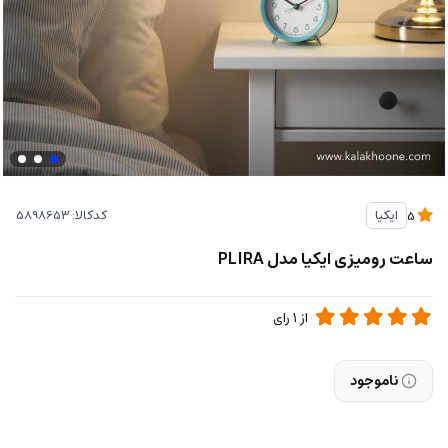
کدکالا:
ایکیا
5
ساعت رومیزی ایکیا مدل PLIRA
از
1
رای
ناموجود