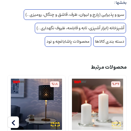
بخشها :
سرو و پذیرایی (پارچ و لیوان، ظرف، قاشق و چنگال، رومیزی ..)
آشپزخانه (ابزار آشپزی، تابه و قابلمه، ظروف نگهداری ..)
دسته بندی کالاها
محصولات پاشاباغچه و نود
محصولات مرتبط
%18
%34