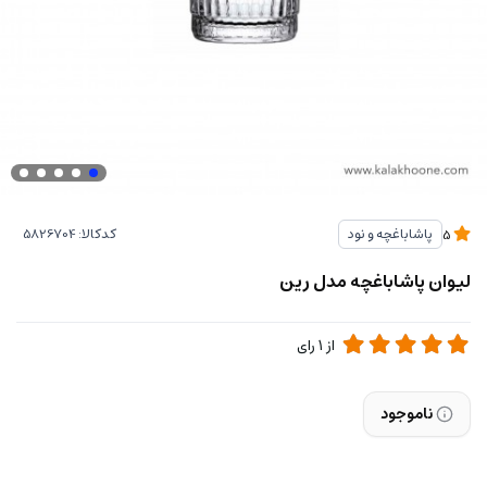
کدکالا:
پاشاباغچه و نود
5
لیوان پاشاباغچه مدل رین
از
1
رای
ناموجود