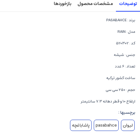
توضیحات
مشخصات محصول
بازخوردها
برند : PASABAHCE
مدل : RAIN
کد : 520302
جنس : شیشه
تعداد : 6 عدد
ساخت کشور ترکیه
حجم : 250 سی سی
ارتفاع 10 و قطر دهانه 7.3 سانتیمتر
برچسبها :
لیوان
pasabahce
پاشاباغچه