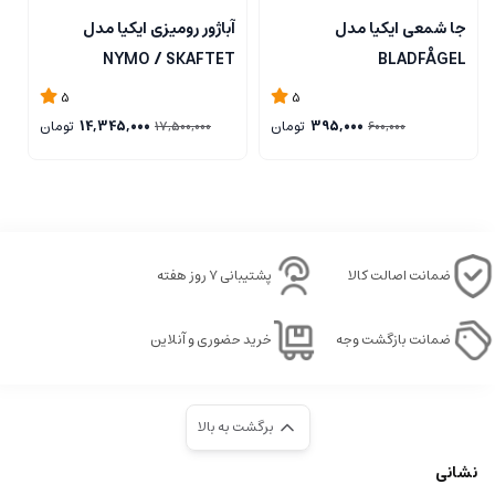
جا شمعی ایکیا مدل
آباژور رومیزی ایکیا مدل
ل
NYMO / SKAFTET
BLADFÅGEL
5
5
395,000
تومان
14,345,000
تومان
17,500,000
600,000
ضمانت اصالت کالا
پشتیبانی ۷ روز هفته
ضمانت بازگشت وجه
خرید حضوری و آنلاین
برگشت به بالا
نشانی