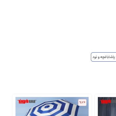
اشاباغچه و نود
30
%26