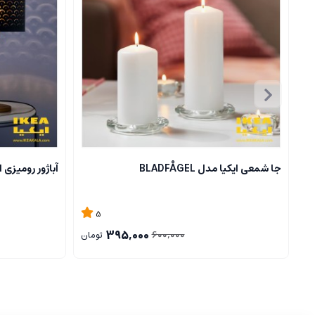
جا شمعی ایکیا مدل BLADFÅGEL
آباژور رومیزی ایکیا مدل
5
395,000
600,000
تومان