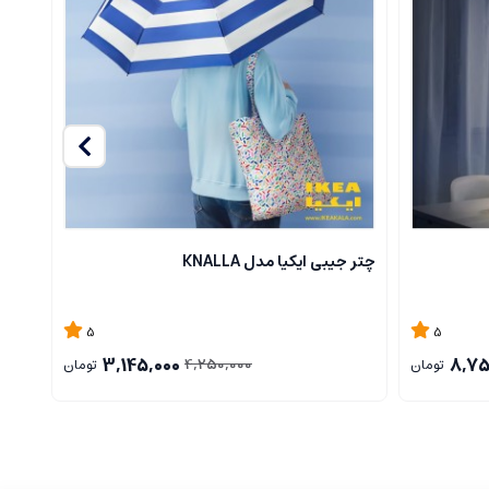
چتر جیبی ایکیا مدل KNALLA
ست چرا
5
5
3,145,000
8,75
4,250,000
تومان
تومان