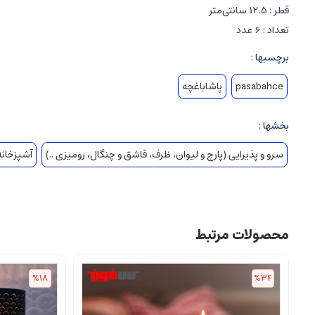
قطر : 12.5 سانتی‌متر
تعداد : 6 عدد
برچسبها :
pasabahce
پاشاباغچه
بخشها :
سرو و پذیرایی (پارچ و لیوان، ظرف، قاشق و چنگال، رومیزی ..)
آشپزخانه 
محصولات مرتبط
%18
%34