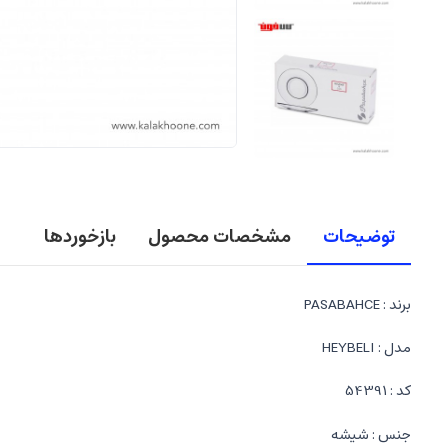
توضیحات
مشخصات محصول
بازخوردها
برند : PASABAHCE
مدل : HEYBELI
کد : 54391
جنس : شیشه