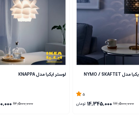
 NYMO / SKAFTET
لوستر ایکیا مدل KNAPPA
5
0,000
14,345,000
12,500,000
17,500,000
تومان