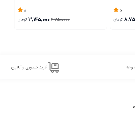
5
5
3,145,000
8,75
4,250,000
تومان
تومان
 وجه
خرید حضوری و آنلاین
ت