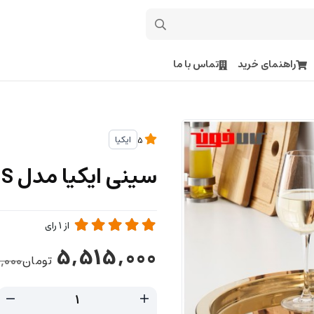
راهنمای خرید
تماس با ما
ایکیا
5
سینی ایکیا مدل GLATTIS
از
1
رای
5,515,000
تومان
,000