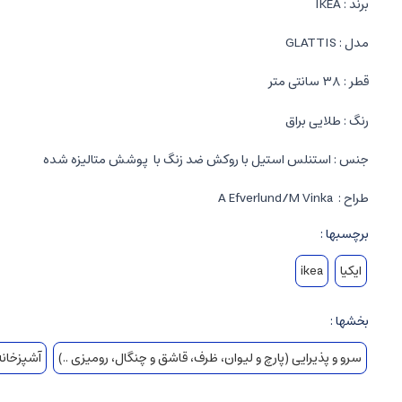
برند : IKEA
مدل : GLATTIS
قطر : ۳۸ سانتی متر
رنگ : طلایی براق
جنس : استنلس استیل با روکش ضد زنگ با پوشش متالیزه شده
طراح : A Efverlund/M Vinka
برچسبها :
ایکیا
ikea
بخشها :
سرو و پذیرایی (پارچ و لیوان، ظرف، قاشق و چنگال، رومیزی ..)
آشپزخانه 