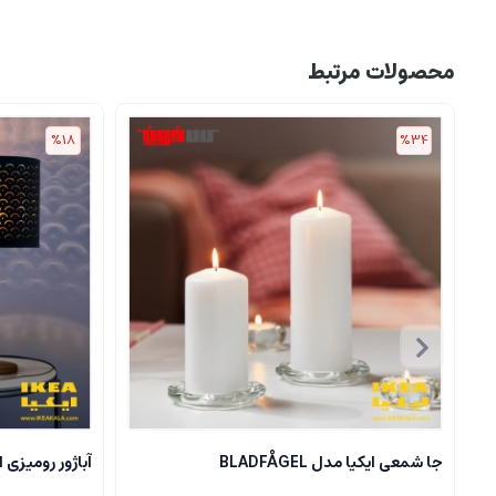
محصولات مرتبط
%18
%34
جا شمعی ایکیا مدل BLADFÅGEL
آباژور رومیزی ایکیا مدل