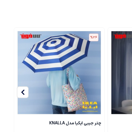
30
%26
چتر جیبی ایکیا مدل KNALLA
ست چرا