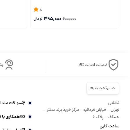
5
395,000
600,000
تومان
ضمانت اصالت کالا
پشتی
برگشت به بالا
نشانی
سوالات متدا
تهران - خیابان فرمانیه - مرکز خرید برند سنتر -
همکاری با ک
همکف - پلاک ۶
ساعت کاری