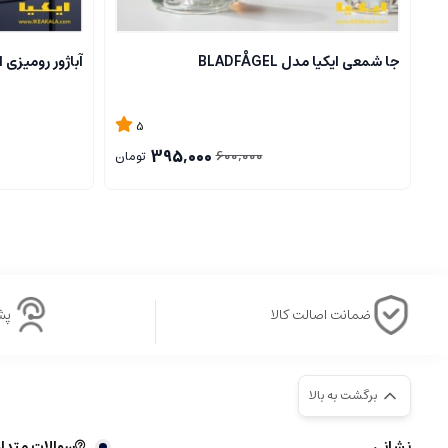
جا شمعی ایکیا مدل BLADFÅGEL
آباژور رومیزی ایکیا مدل
5
395,000
600,000
تومان
ضمانت اصالت کالا
پشتی
برگشت به بالا
نشانی
سوالات متدا