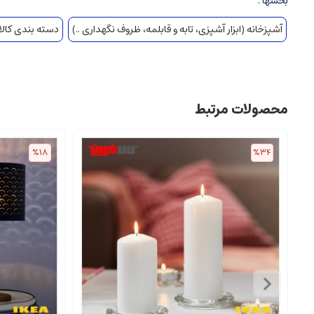
بخشها :
آشپزخانه (ابزار آشپزی، تابه و قابلمه، ظروف نگهداری ..)
دسته بندی کالا
محصولات مرتبط
%18
%34