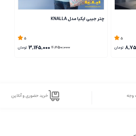
چتر جیبی ایکیا مدل KNALLA
ست چرا
5
5
3,145,000
8,75
4,250,000
تومان
تومان
 وجه
خرید حضوری و آنلاین
ت