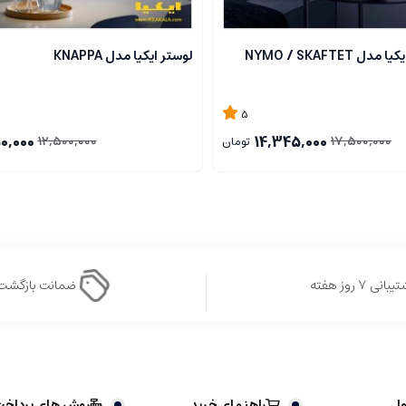
 NYMO / SKAFTET
لوستر ایکیا مدل KNAPPA
5
0,000
14,345,000
12,500,000
17,500,000
تومان
بانی ۷ روز هفته
ضمانت بازگشت
ول
راهنمای خرید
روش های پرداخ