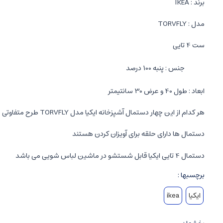
برند : IKEA
مدل : TORVFLY
ست 4 تایی
جنس : پنبه 100 درصد
ابعاد : طول 40 و عرض 30 سانتیمتر
هر کدام از این چهار دستمال آشپزخانه ایکیا مدل TORVFLY طرح متفاوتی دارند
دستمال ها دارای حلقه برای آویزان کردن هستند
دستمال 4 تایی ایکیا قابل شستشو در ماشین لباس شویی می باشد
برچسبها :
ایکیا
ikea