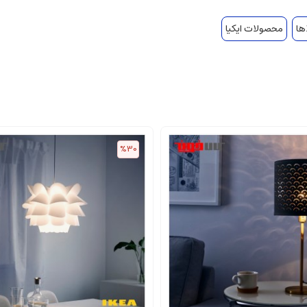
ها
محصولات ایکیا
%30