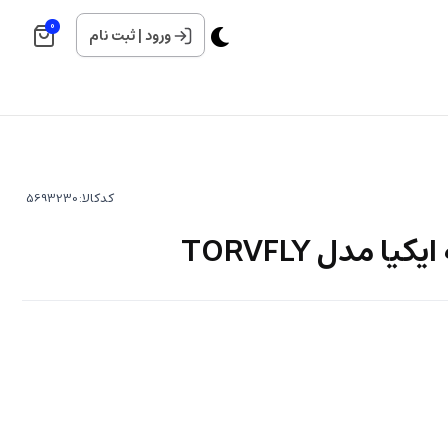
0
ورود
|
ثبت نام
کدکالا:
 مدل TORVFLY