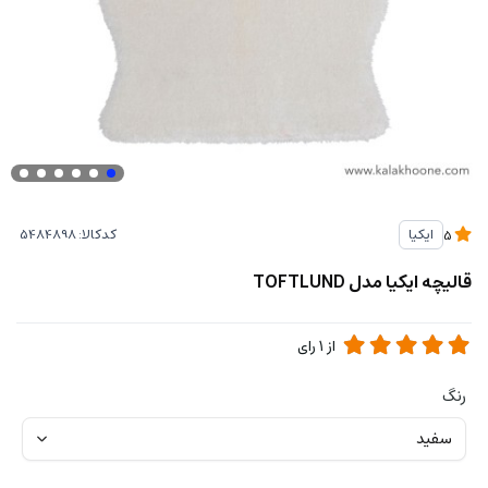
کدکالا:
ایکیا
5
قالیچه ایکیا مدل TOFTLUND
از
1
رای
رنگ