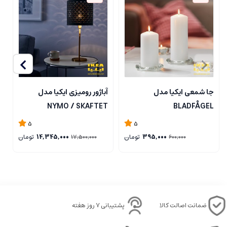
جا شمعی ایکیا مدل
آباژور رومیزی ایکیا مدل
ل
NYMO / SKAFTET
BLADFÅGEL
5
5
395,000
تومان
14,345,000
تومان
17,500,000
600,000
ضمانت اصالت کالا
پشتیبانی ۷ روز هفته