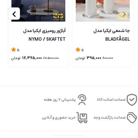
جا شمعی ایکیا مدل
آباژور رومیزی ایکیا مدل
ل
NYMO / SKAFTET
BLADFÅGEL
5
5
395,000
تومان
14,345,000
تومان
17,500,000
600,000
ضمانت اصالت کالا
پشتیبانی ۷ روز هفته
ضمانت بازگشت وجه
خرید حضوری و آنلاین