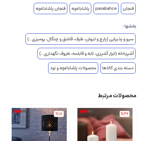
فنجان
pasabahce
پاشاباغچه
فنجان پاشاباغچه
بخشها :
سرو و پذیرایی (پارچ و لیوان، ظرف، قاشق و چنگال، رومیزی ..)
آشپزخانه (ابزار آشپزی، تابه و قابلمه، ظروف نگهداری ..)
دسته بندی کالاها
محصولات پاشاباغچه و نود
محصولات مرتبط
%18
%34