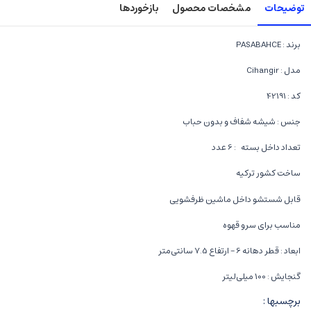
توضیحات
مشخصات محصول
بازخوردها
برند : PASABAHCE
مدل :
Cihangir
کد : 42191
جنس : شیشه شفاف و بدون حباب
تعداد داخل بسته : 6 عدد
ساخت کشور ترکیه
قابل شستشو داخل ماشین ظرفشویی
مناسب برای سرو قهوه
ابعاد : قطر دهانه 6 – ارتفاع 7.5 سانتی‌متر
گنجایش : 100 میلی‌لیتر
برچسبها :