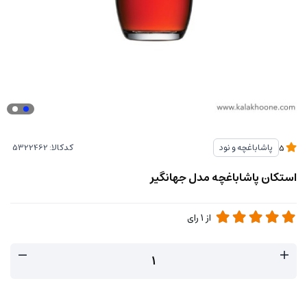
کدکالا:
پاشاباغچه و نود
5
استکان پاشاباغچه مدل جهانگیر
از
1
رای