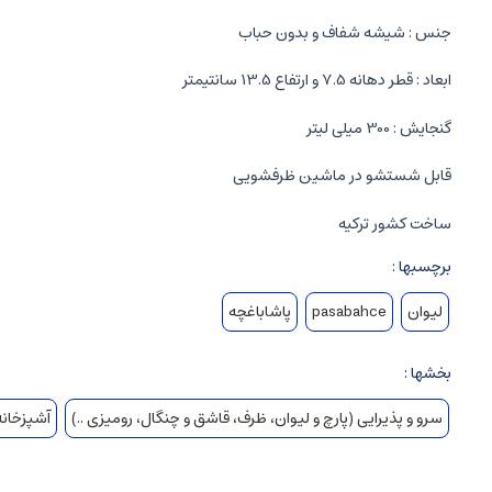
جنس : شیشه شفاف و بدون حباب
ابعاد : قطر دهانه 7.5 و ارتفاع 13.5 سانتیمتر
گنجایش : 300 میلی لیتر
قابل شستشو در ماشین ظرفشویی
ساخت کشور ترکیه
برچسبها :
لیوان
pasabahce
پاشاباغچه
بخشها :
سرو و پذیرایی (پارچ و لیوان، ظرف، قاشق و چنگال، رومیزی ..)
آشپزخانه 