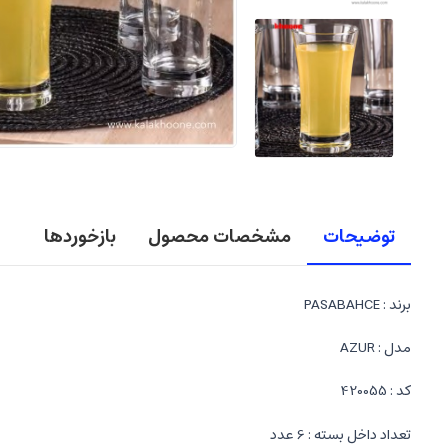
توضیحات
مشخصات محصول
بازخوردها
برند : PASABAHCE
مدل : AZUR
کد : 420055
تعداد داخل بسته : 6 عدد