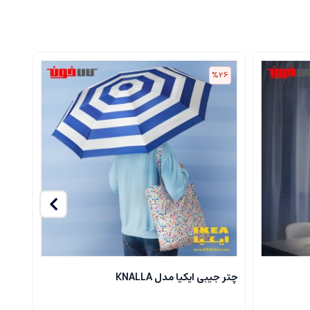
30
%26
چتر جیبی ایکیا مدل KNALLA
ست چرا