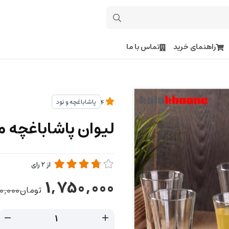
راهنمای خرید
تماس با ما
پاشاباغچه و نود
4
لیوان پاشاباغچه م
از
2
رای
1,750,000
تومان
0,000