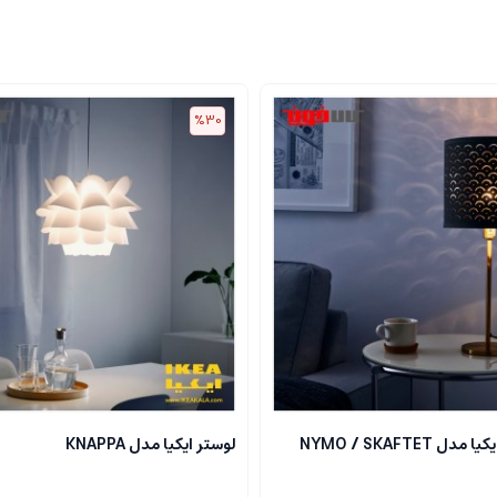
%30
 NYMO / SKAFTET
لوستر ایکیا مدل KNAPPA