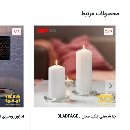
محصولات مرتبط
%18
%34
جا شمعی ایکیا مدل BLADFÅGEL
آباژور رومیزی ایکیا مدل