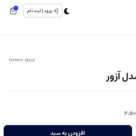
0
ورود
|
ثبت نام
کدکالا:
دل آزور
2,50
افزودن به سبد