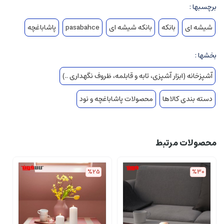
برچسبها :
شیشه ای
بانکه
بانکه شیشه ای
pasabahce
پاشاباغچه
بخشها :
آشپزخانه (ابزار آشپزی، تابه و قابلمه، ظروف نگهداری ..)
دسته بندی کالاها
محصولات پاشاباغچه و نود
محصولات مرتبط
%25
%30