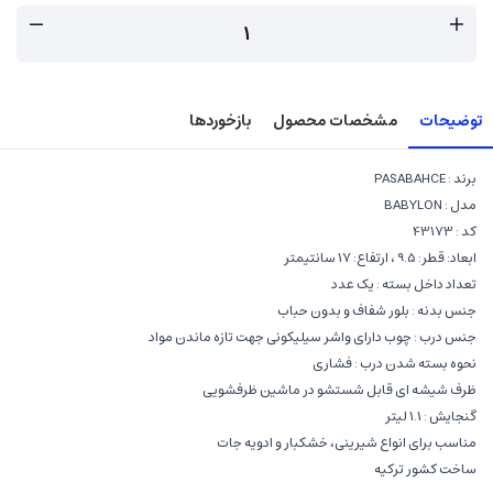
توضیحات
مشخصات محصول
بازخوردها
برند : PASABAHCE
مدل : BABYLON
کد : 43173
ابعاد: قطر: 9.5 ، ارتفاع: 17 سانتيمتر
تعداد داخل بسته : يک عدد
جنس بدنه : بلور شفاف و بدون حباب
جنس درب : چوب دارای واشر سیلیکونی جهت تازه ماندن مواد
نحوه بسته شدن درب : فشاری
ظرف شیشه ای قابل شستشو در ماشين ظرفشويی
گنجایش : 1.1 لیتر
مناسب برای انواع شیرینی، خشکبار و ادویه ‌جات
ساخت کشور ترکیه