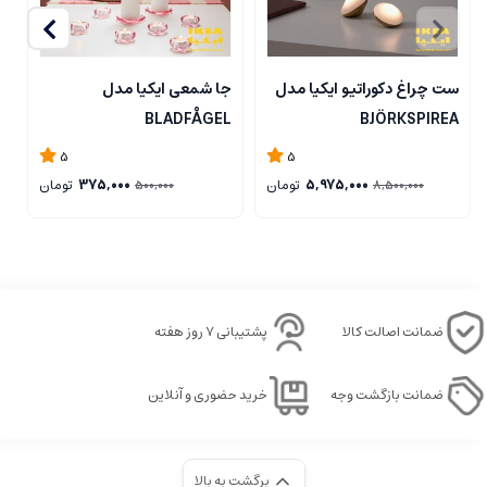
ست چراغ دکوراتیو ایکیا مدل
جا شمعی ایکیا مدل
ج
L
BLADFÅGEL
BJÖRKSPIREA
5
5
5,975,000
تومان
375,000
تومان
500,000
8,500,000
ضمانت اصالت کالا
پشتیبانی ۷ روز هفته
ضمانت بازگشت وجه
خرید حضوری و آنلاین
برگشت به بالا