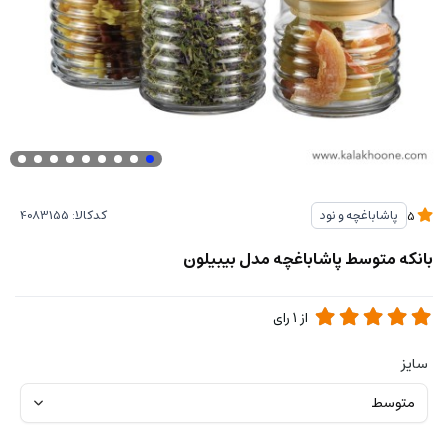
کدکالا:
پاشاباغچه و نود
5
بانکه متوسط پاشاباغچه مدل بیبیلون
از
1
رای
سایز