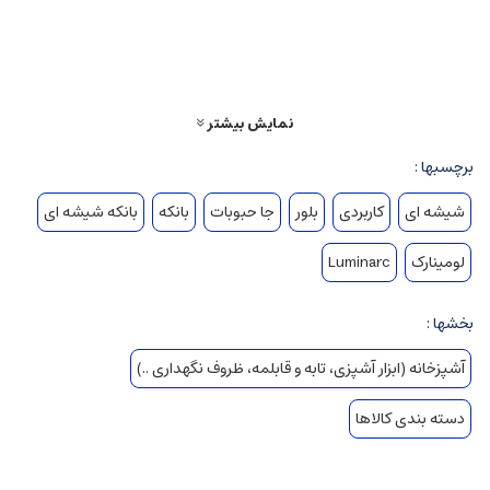
نمایش بیشتر
برچسبها :
شیشه ای
کاربردی
بلور
جا حبوبات
بانکه
بانکه شیشه ای
لومینارک
Luminarc
بخشها :
آشپزخانه (ابزار آشپزی، تابه و قابلمه، ظروف نگهداری ..)
دسته بندی کالاها