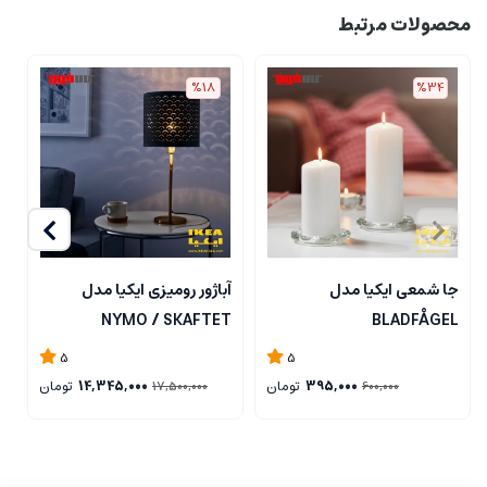
محصولات مرتبط
%18
%34
جا شمعی ایکیا مدل
آباژور رومیزی ایکیا مدل
ل
NYMO / SKAFTET
BLADFÅGEL
5
5
395,000
تومان
14,345,000
تومان
17,500,000
600,000