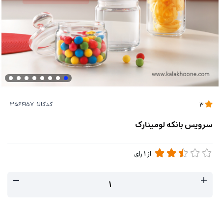
کدکالا:
3
سرویس بانکه لومینارک
از
1
رای