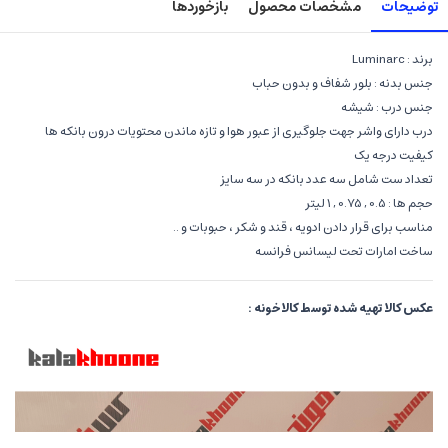
توضیحات
مشخصات محصول
بازخوردها
برند : Luminarc
جنس بدنه : بلور شفاف و بدون حباب
جنس درب : شیشه
درب دارای واشر جهت جلوگیری از عبور هوا و تازه ماندن محتویات درون بانکه ها
کیفیت درجه یک
تعداد ست شامل سه عدد بانکه در سه سایز
حجم ها : 0.5 , 0.75 , 1 لیتر
مناسب برای قرار دادن ادویه ، قند و شکر ، حبوبات و ..
ساخت امارات تحت لیسانس فرانسه
عکس
کالا
تهیه
شده
توسط
کالاخونه
: