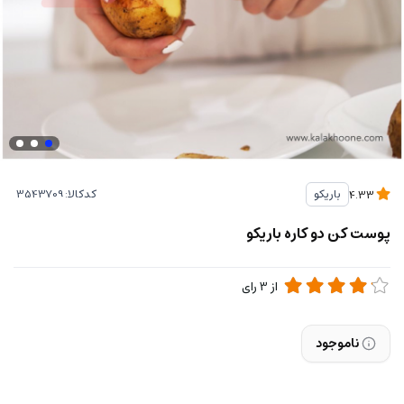
کدکالا:
باریکو
4.33
پوست کن دو کاره باریکو
از
3
رای
ناموجود