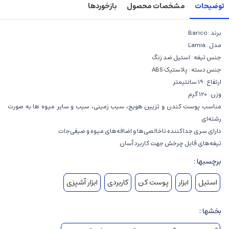
توضیحات
مشخصات محصول
بازخوردها
برند : Barico
مدل : Lamia
جنس تیغه : استیل ضد زنگ
جنس دسته : پلاستیک ABS
ارتفاع : 19 سانتیمتر
وزن : 120 گرم
مناسب پوست کندن و تزیین هویج، سیب زمینی، سیب و سایر میوه ها به صورت
رشته‌ای
دارای سری جداکننده ناخالصی‌ها و اضافه‌های میوه و صیفی‌جات
تیغه‌های قابل چرخش جهت کاربرد آسان
برچسبها :
استیل
ابزار
پوست کن
کاربردی
ابزار آشپزی
بخشها :