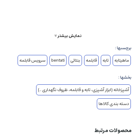
ابعاد قابلمه سایز 20: 28.5*22*11 سانتی متر
ابعاد تابه دو دسته سایز 28: 37*29*10 سانتی متر
ابعاد تابه تک دسته سایز 20: 40*21*5 سانتی متر
ساختار بدنه : آلومینیوم
جنس روکش : گرانیت
نمایش بیشتر
برچسبها :
ماهیتابه
تابه
قابلمه
بنتاتی
bentati
سرویس قابلمه
بخشها :
آشپزخانه (ابزار آشپزی، تابه و قابلمه، ظروف نگهداری ..)
دسته بندی کالاها
محصولات مرتبط