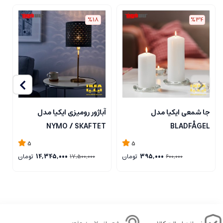
%18
%34
جا شمعی ایکیا مدل
آباژور رومیزی ایکیا مدل
ل
NYMO / SKAFTET
BLADFÅGEL
5
5
395,000
تومان
14,345,000
تومان
17,500,000
600,000