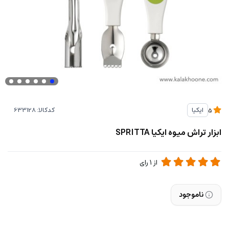
کدکالا:
ایکیا
5
ابزار تراش میوه ایکیا SPRITTA
از
1
رای
ناموجود