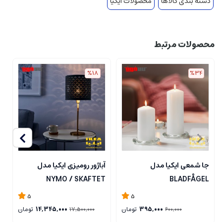
دسته بندی کالاها
محصولات ایکیا
محصولات مرتبط
%18
%34
جا شمعی ایکیا مدل
آباژور رومیزی ایکیا مدل
ل
NYMO / SKAFTET
BLADFÅGEL
5
5
395,000
تومان
14,345,000
تومان
17,500,000
600,000