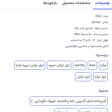
توضیحات
مشخصات محصول
بازخوردها
برند : IKEA
مدل : Spritta
جنس تیغه : استیل ضد زنگ
جنس دسته : پلاستیک ABS
طول ابزار : ۱۷ ، ۱۹ و ۲۱ سانتیمتر
قابل شستشو در ماشین ظرفشویی
برچسبها :
ایکیا
ikea
spritta
ابزار تراش میوه
ابزار تراش میوه ایکیا
ابزار ایکیا
ابزار تراش
بخشها :
آشپزخانه (ابزار آشپزی، تابه و قابلمه، ظروف نگهداری ..)