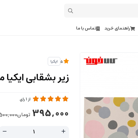
راهنمای خرید
تماس با ما
ایکیا
5
زیر بشقابی ایکیا مدل ISTEL
از
1
رای
395,000
تومان
500,000