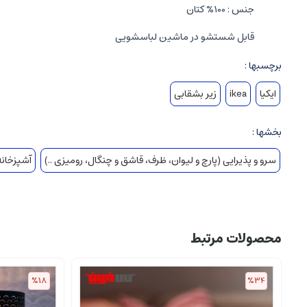
جنس : 100% کتان
قابل شستشو در ماشین لباسشویی
برچسبها :
ایکیا
ikea
زیر بشقابی
بخشها :
سرو و پذیرایی (پارچ و لیوان، ظرف، قاشق و چنگال، رومیزی ..)
آشپزخانه 
محصولات مرتبط
%18
%34