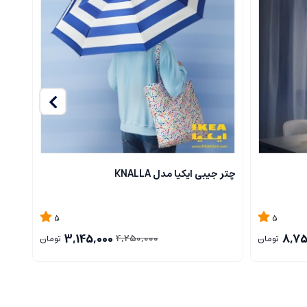
چتر جیبی ایکیا مدل KNALLA
ست چرا
5
5
3,145,000
8,75
4,250,000
تومان
تومان