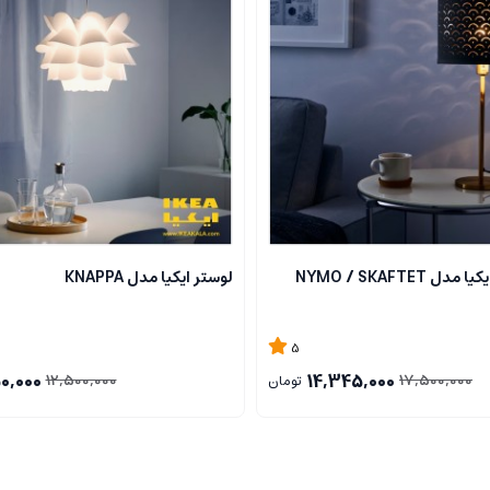
 NYMO / SKAFTET
لوستر ایکیا مدل KNAPPA
5
0,000
14,345,000
12,500,000
17,500,000
تومان