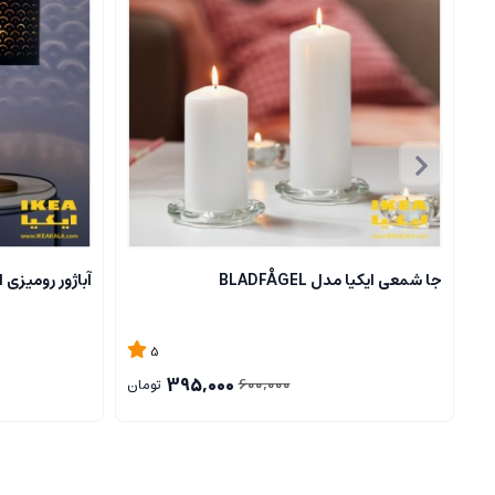
جا شمعی ایکیا مدل BLADFÅGEL
آباژور رومیزی ایکیا مدل
5
395,000
600,000
تومان