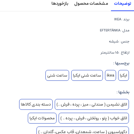
توضیحات
مشخصات محصول
بازخوردها
برند : IKEA
مدل : EFTERTÄNKA
جنس : شیشه
ارتفاع : 15 سانتیمتر
برچسبها :
ایکیا
ikea
ساعت شنی ایکیا
ساعت شنی
بخشها :
اتاق نشیمن ( صندلی ، میز ، پرده ، فرش ..)
دسته بندی کالاها
اتاق خواب ( پتو ، روتختی ، فرش ، پرده .. )
محصولات ایکیا
دکوراسیون ( ساعت، شمعدان، قاب عکس، گلدان .. )