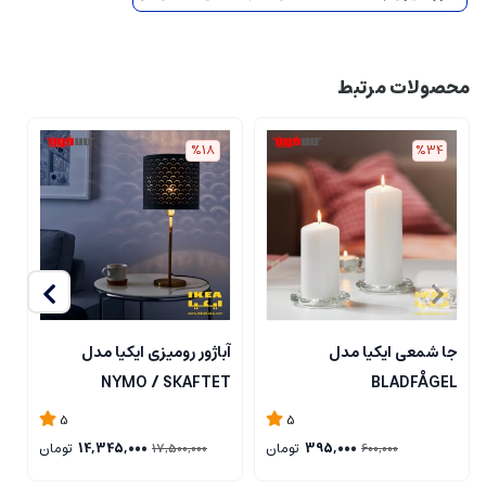
محصولات مرتبط
%18
%34
جا شمعی ایکیا مدل
آباژور رومیزی ایکیا مدل
ل
NYMO / SKAFTET
BLADFÅGEL
5
5
395,000
تومان
14,345,000
تومان
17,500,000
600,000